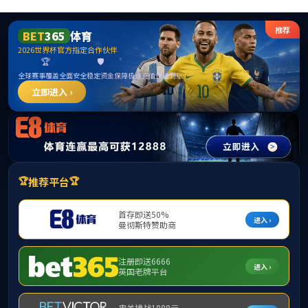
太阳贵宾会集团 · 尊享奢华贵宾体验 |
SunCity Group
集团网站群
企业邮箱
徐圩投资公司召开十四届五次职代会
徐圩