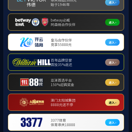
原盐系列
高强高模聚乙烯纤维
氨纶产品
盐田玉大米
低钠盐
雪花盐
聚酰亚胺产品系列
精制食用海盐
颗粒泡菜盐
颗粒泡菜盐
您当前的位置：
首页
产品展示
颗粒泡菜盐
颗粒泡菜盐