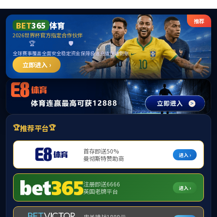
太阳贵宾会集团 · 尊享奢华贵宾体验 |
SunCity Group
集团网站群
企业邮箱
产品展示