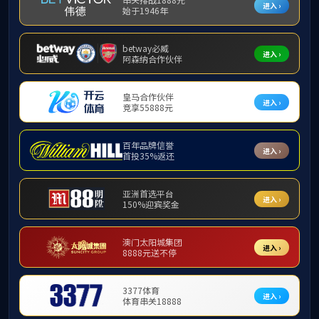
企业要闻
基层动态
安全生产
安全生产
您当前的位置：
首页
企业要闻
安全生产
资产管理中心开展安全生产月知识竞答活动
2026-06-15
徐圩投资公司开展家庭安全联保活动
2026-06-15
徐圩公司多维行动筑牢发展平安屏障
2026-06-08
瑞南分公司开展 “老班长谈安全” 专题安全教育活动
2026-06-05
徐圩投资公司开展安全月应急实训活动
2026-06-05
保洁分公司徐新路班组开展夏季防中暑应急演练
2026-06-02
市政分公司火速抢修撞损护栏保安全
2026-05-26
市政分公司全力保障下穿泵房安全运行
2026-05-18
保洁分公司巧设防风沙围栏 筑牢道路通行安全屏障
2026-04-30