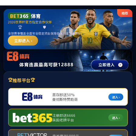
太阳贵宾会集团 · 尊享奢华贵宾体验 |
SunCity Group
集团网站群
企业邮箱
企业要闻