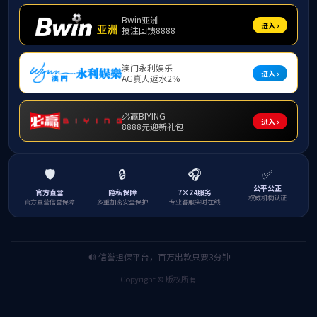
资产管理中心开展“迎五一”节前安全生产专项检查
2026-04-29
资产管理中心创新推行安全网格员管理模式显成效
2026-04-27
市政分公司扎实推进安全生产工作
2026-04-08
跳转到
首页
<上一页
1
2
3
4
下一页>
页
尾页
集团订阅号
连云港市工投集团徐圩投资有限公司