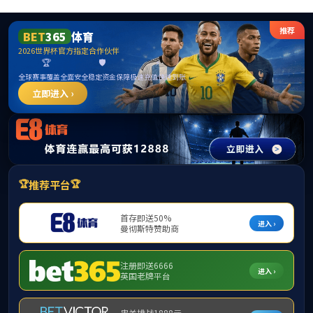
太阳贵宾会集团 · 尊享奢华贵宾体验 |
SunCity Group
集团网站群
企业邮箱
产品展示