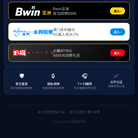
加工盐车间一季度产量实现跨越式增长
2026-03-26
维保中心抢修显担当
2026-03-26
跳转到
首页
<上一页
1
2
3
4
下一页>
页
尾页
集团订阅号
江苏金桥制盐有限公司
公司地址：
江苏省连云港市连云区板桥工业园云港路9号