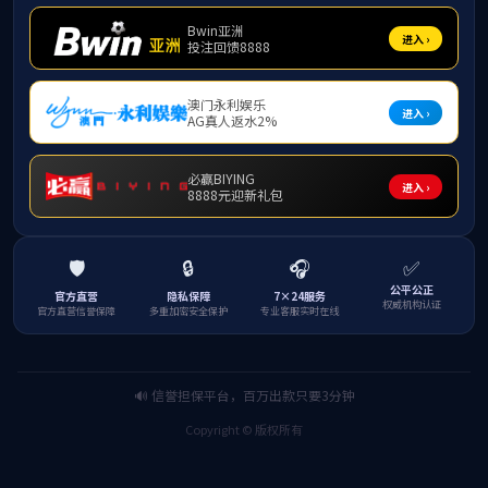
理。此次产量突破，是车间全体努力成果，更是新起点。后
续，我们将继续鼓足干劲，为公司完成全年目标、实现高质
量发展贡献更大力量。(伏胜杰)
返回列表
上一篇：
已经是第一条
下一篇：
运营管理部配送中心高效完成突击卸车任务