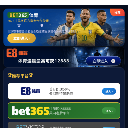
太阳贵宾会集团 · 尊享奢华贵宾体验 |
SunCity Group
集团网站群
企业邮箱