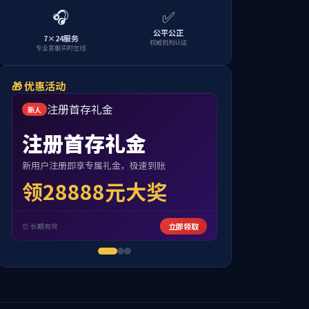
您当前的位置：
首页
基层动态
务