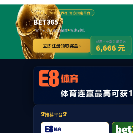
首页
公司概况