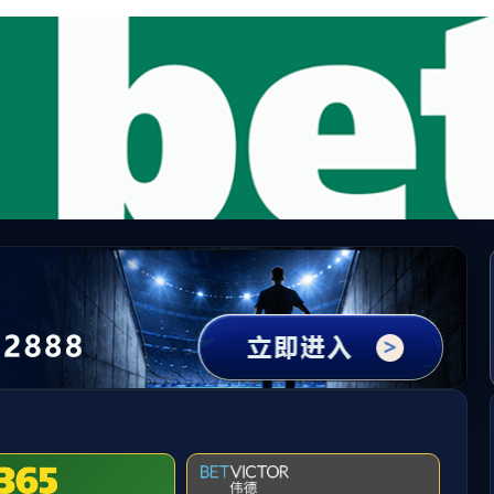
太阳贵宾会集团 · 尊享奢华贵宾体验 | SunCity Grou
公司新闻
资讯中心
党群纵横