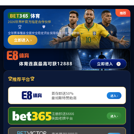
太阳贵宾会集团 · 尊享奢华贵宾体验 |
SunCity Group
集团网站群
企业邮箱
产品展示