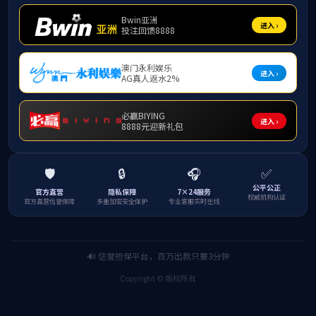
关于严肃春节期间工作纪律的通知
2025-01-26
神特公司劳务派遣服务中标结果公示
2024-12-27
神特公司劳务派遣服务招标公告
2024-12-20
跳转到
首页
<上一页
1
2
3
4
下一页>
页
尾页
集团订阅号
连云港神特新材料有限公司