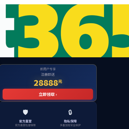
p
企业邮箱
集团网站群
心
企业文化
联系我们