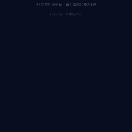
：
0518-80198801
ghts Reserved. 苏ICP备09022936号