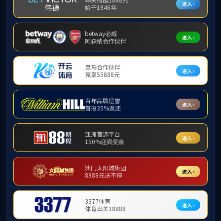
您当前的位置：
首页
新闻中心
神特要闻
齐话“十五五” 部门新发展⑧
发布时间：
2025-12-18
阅读量：
综合办公室
根据第四期
“
青蓝悦享会
”
关于
“
十五五
”
规划专题研讨
的通知要求，我们综合办公室进行了深入思考和讨
论。
综合
办公室的职责是做好
公司的
热心献策员
、协调员、服务员，
得主动上前一步，
用观察和思考帮集体把方向看得更清，把
步伐迈得更稳
。
下面，围绕
“
为谁干
、
干什么、怎么干、
”
这
一核心命题，汇报我们的初步思路和行动方向。