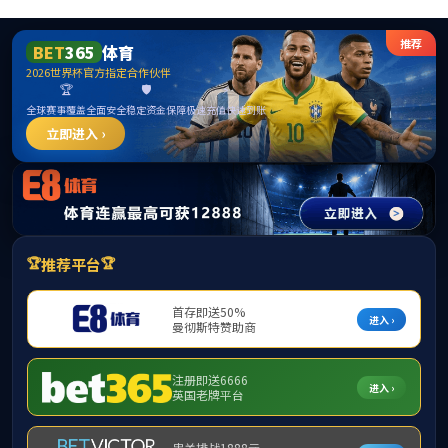
太阳贵宾会集团 · 尊享奢华贵宾体验 |
SunCity Group
集团网站群
企业邮箱
青口要闻