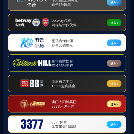
您当前的位置：
首页
公司新闻
青口要闻
江苏连云港：奏响绿色“渔光”曲
近日，在连云港经济技术开发区猴嘴街道三峡青口盐场，近78万块光伏板如波浪般起伏，深蓝色板面倒映着鱼塘的波光，蔚为壮观。 据悉，三峡青口盐场渔光互补“光伏复合”项目是江苏省最大的单体陆基渔光互补项目。该项目以“渔光一体”模式实现综合开发，通过“板上发电、板下养鱼”的协同布局，将光伏电站与水产养殖深度融合，构建绿色生态循环体系。目前，项目现场正在进行光伏板及组件安装工作，预计今年5月31日前全容量并网发电。