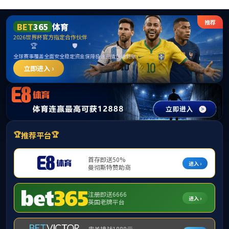
太阳贵宾会集团 · 尊享奢华贵宾体验 |
SunCity Group
集团网站群
企业邮箱