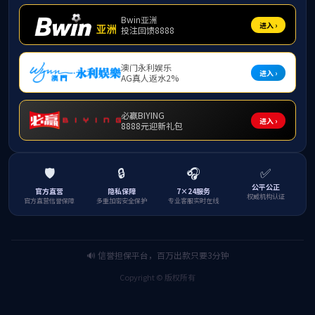
治国的领导”的重要论述。公司
党委书记史祥平主持会议并总
结，中心组成员参加学习。
会上，中心组成员集体学
习了习近平总书记关于党领导
全面依法治国的重要论述。两
位党委委员紧密结合各自分管
领域工作实际，分享了学习体
会。他们表示，要将法治理念
贯穿到生产经营、安全生产等