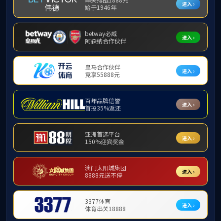
您当前的位置：
首页
公司新闻
青口要闻
青口公司工会开展“五一”节前劳模
走访慰问活动
发布时间：
2026-04-29
阅读量：