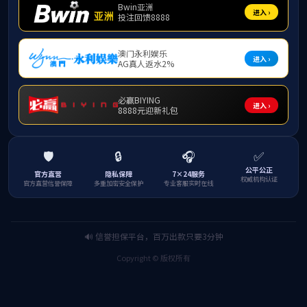
跳转到
首页
<上一页
1
2
3
4
下一页>
页
尾页
集团订阅号
公司地址：
江苏省连云港市花果山大道109号
热线电话：
0518-85411116
Copyright ©2026 太阳贵宾会集团 · 尊享奢华贵宾体验 | SunCity Group版
权所有 All Rights Reserved. 苏ICP备09022936号
苏公网安备32070502010069号