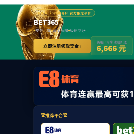
2026年8月6日 星期四 晚上好