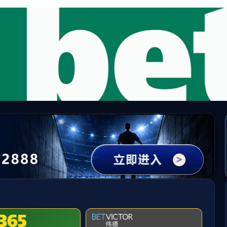
太阳贵宾会集团 · 尊享奢华贵宾体验 | SunCity Grou
首页
集团概况
集团新闻
资讯中心
党群纵横