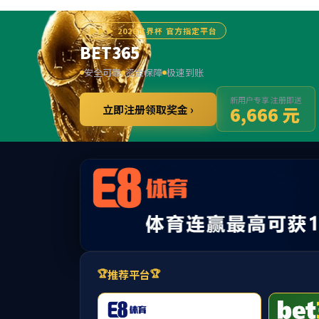
2026年8月6日 星期四 下午好