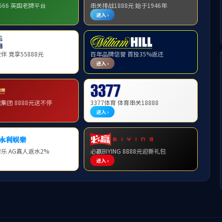
连云港市工投集团青口投资有限公司
连云港市工投集团青口投资有限公司东濒黄海海州
口河，辖区面积约5.3万余亩，其中盐碱农田占地2.1
亩。系...
连云港市工投集团台北投资有限公司
连云港市工投集团台北投资有限公司成立于2010
立法人企业，具有悠久的淮盐文化历史，是连云港市
级...