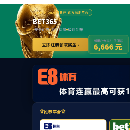
2026年8月7日 星期五 下午好