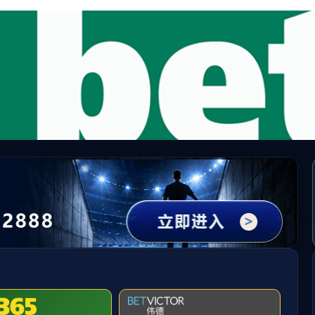
太阳贵宾会集团 · 尊享奢华贵宾体验 | SunCity Grou
首页
集团概况
集团新闻
资讯中心
党群纵横