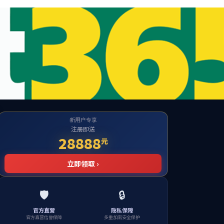
p
人才招聘
工投招采
纪检监察举报
集团网站群
企业文化
资质荣誉
联系我们