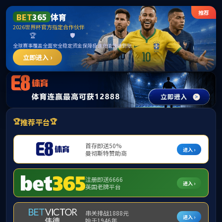
太阳贵宾会集团 · 尊享奢华贵宾体验 |
SunCity Group
人才招聘
工投招采
纪检监察举报
集团网站群
党群纵横
党群纵横
纪检园地
职工之家
团青工作
纪检园地