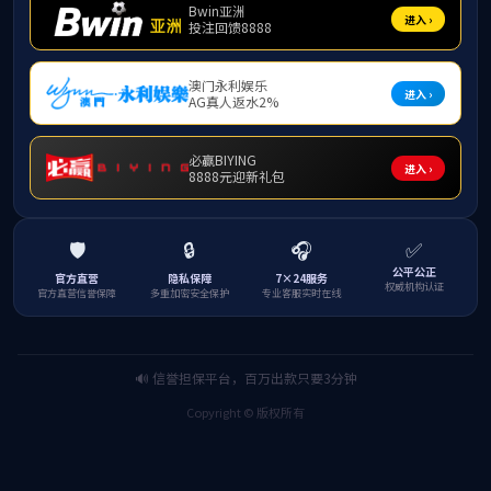
跳转到
首页
<上一页
1
2
3
4
下一页>
页
尾页
集团订阅号
公司地址：
江苏省连云港市花果山大道109号
热线电话：
0518-85411116
Copyright ©2026 太阳贵宾会集团 · 尊享奢华贵宾体验 | SunCity Group版
权所有 All Rights Reserved. 苏ICP备09022936号
苏公网安备32070502010069号