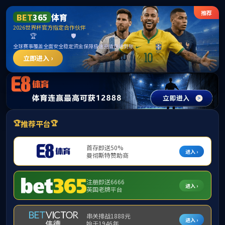
太阳贵宾会集团 · 尊享奢华贵宾体验 |
SunCity Group
人才招聘
工投招采
纪检监察举报
集团网站群
集团要闻
基层动态
视频在线
您当前的位置：
首页
集团新闻
集团要闻