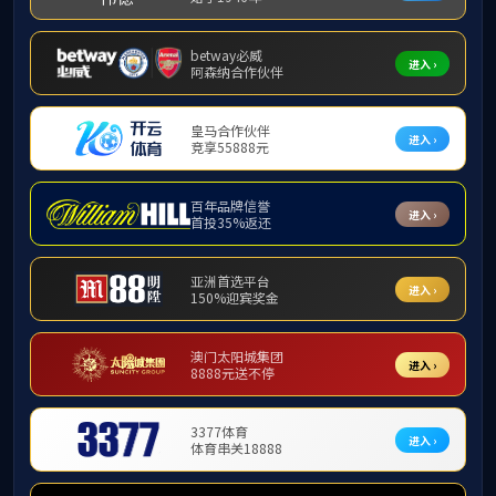
近日，在连云港经济技术开发区猴嘴街道三峡青口盐场，
近
78万块光伏板如波浪般起伏，深蓝色板面倒映着鱼塘的波
光，蔚为壮观。
据悉，三峡青口盐场渔光互补
“光伏复合”项目是江苏省最大
的单体陆基渔光互补项目。该项目以“渔光一体”模式实现综合开
发，通过“板上发电、板下养鱼”的协同布局，将光伏电站与水产
养殖深度融合，构建绿色生态循环体系。目前，项目现场正在
进行光伏板及组件安装工作，预计今年5月31日前全容量并网发
电。（王玥 朱迅 李涛 黄阿凤）