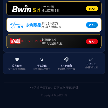
盐...
查看更多
跳转到
页
首页
<上一页
1
下一页>
尾页
集团订阅号
连云港市工投集团青口投资有限公司
公司地址：
连云港经济技术开发区青口盐场黄沙坨