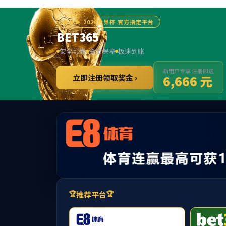
首页
公司概况