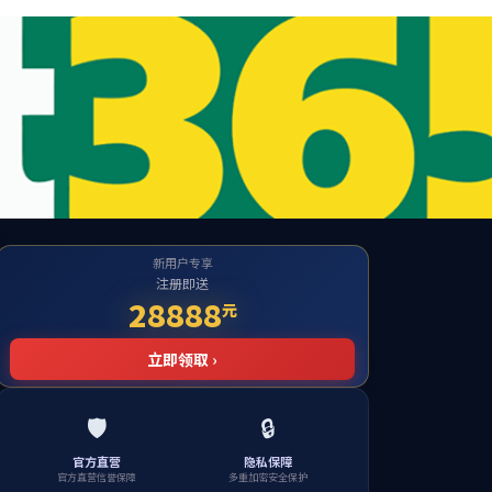
p
企业邮箱
集团网站群
企业文化
联系我们