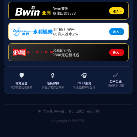
单化落实机制。通过先锋队授旗、党员承诺签约、表态
发言
等活动，引导全体党员干部冲锋一线、担当作为。同时，公
司坚持以作风建设赋能效能提升，严守安全生产、合规经
营、廉洁自律底线，切实把党组织的政治优势、组织优势转
化
为企业提质增效、转型升级的发展胜势。
对标提质，以学促干，提升项目开发水平
。
围绕项
目品质升级，公司组织团队赴
本地
标杆项目苍梧玉苑实地观
摩，借鉴精品住宅开发建设与精细化运营经验。同时，公司
主动跳出本土，专项考察山东淄博标杆楼盘，系统学习其产
品布局、景观营造、建材工艺及市场运营等方面的先进理