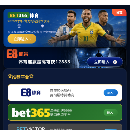
太阳贵宾会集团 · 尊享奢华贵宾体验 |
SunCity Group
集团网站群
企业邮箱