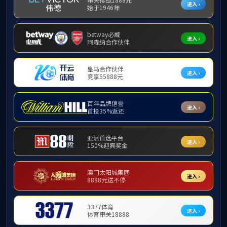
您当前的位置：
首页
党群纵横
党群纵横
房地产公司：党建引领 三维聚力
发布时间：
2026-06-11
阅读量：
金桥房地产公司坚持以党建引领企业高质量发展，
持续深化党建与生产经营深度融合，聚焦招商引资、园区服
务、资产盘活、项目建设四大主业，以党建聚合力、以实干
破难题、以对标促提升，不断激活企业转型发展内生动力。
党建引领，聚力攻坚，提振干事创业精气神
。
公司
召开“党建引领聚合力
，
四业攻坚促发展”先锋行动动员大
会，压紧压实年度重点任务，明确“党建+”攻坚路径，实行清