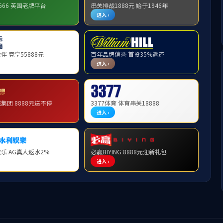
您当前
灌西公司纪委以赛促学筑牢节日廉洁防
发布时间：
2025-09-30
阅读量：
风建设，强化节日期间纪律教育，在
纪委举办“清风迎双节 规矩驻心间”专
促学、以学促廉的形式，引导广大党
质，熟练掌握《中国共产党纪律处分