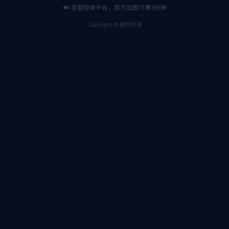
必答题、团队必答题、趣味抢答题、
合廉洁相关的字谜、案例分析等提问
心要义、《中国共产党纪律处分条例
廉洁风险点展开，充分检验了参赛人
，进一步营造了学纪知纪明纪守纪的
续巩固拓展作风建设成果提供有力支
前夕，举办形式新颖、内容务实的知识
是一次深刻的节前廉洁提醒，引导广
化于行，时刻自重自省，严守纪律红线
（灌西纪委）