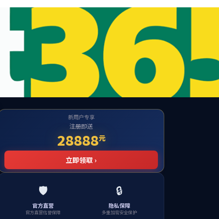
p
人才招聘
工投招采
纪检监察举报
集团网站群
企业文化
资质荣誉
联系我们