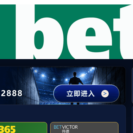
太阳贵宾会集团 · 尊享奢华贵宾体验 | SunCity Grou
首页
集团概况
集团新闻
资讯中心
党群纵横