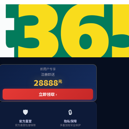
p
人才招聘
工投招采
纪检监察举报
集团网站群
企业文化
资质荣誉
联系我们