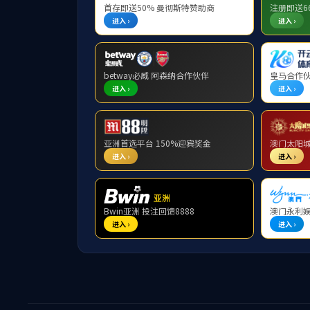
2026年度连云港
根据工程招标
定，
2026年度
目的评标工作已经
标办法，
现将
评标
1、
评标结果