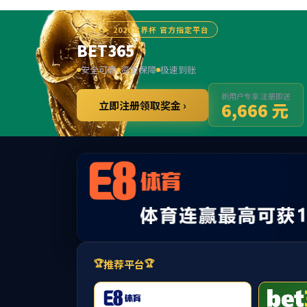
2026年8月7日 星期五 晚上好