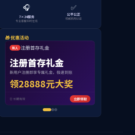
的位置：
首页
资讯中心
通知公告
劳务采购项目中标候选
目招标文件的规
修机械劳务采购项
用综合评估法的评