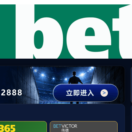
太阳贵宾会集团 · 尊享奢华贵宾体验 | SunCity Grou
首页
集团概况
集团新闻
资讯中心
党群纵横