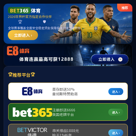
太阳贵宾会集团 · 尊享奢华贵宾体验 |
SunCity Group
人才招聘
工投招采
纪检监察举报
集团网站群
集团新闻
集团要闻
基层动态
视频在线
基层动态