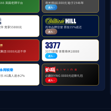
您当前
集团公司举办安全公开课
发布时间：
2026-07-01
阅读量：
贯彻习近平总书记关于安全生产的重要
年行动走深走实，持续巩固
“安全生
举办安全公开课。集团公司党委副书记
并讲话，副总经理宋晟晔主持。市应急
授课。集团总部各部门、各单位共计