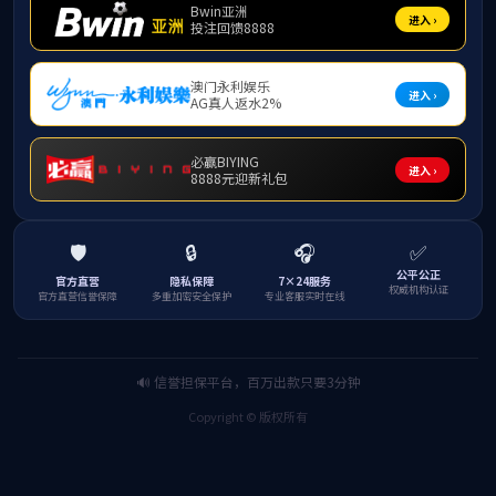
优化营商环境，提供全周期、全链条、全方位服务，助力签约
项目早日开工建设、投产达效，为全市产业高质量发展贡献工
投力量。
（工宣 投资发展部）
返回列表
上一篇：
已经是第一条
下一篇：
集团公司领导到重点项目开展节日期间安全检查