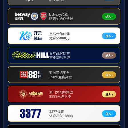
6月25日，集团公司召开2026年重点项目集中签约推进会。
集团公司党委书记、董事长张六林，总经理张海等领导班子成
员出席，总部各部门、各直属单位负责人等参加会议。
会议聚焦高端海洋装备、智能机器人、液态金属电池储
能、低空精密电子、绿色纺织新材料、银担战略合作等多个领
域，8个重点项目进行了集中签约。会议强调，要创新“以投带
引、投引联动”模式，综合运用“产业链+园区+联盟”等招引方
式，加快优质项目签约落地，推动产业结构由生产型向生产服
务型延伸。要秉承“利商、美商”的理念，以权限最优、时限最
短、环节最少、干扰最小、感知最快“五个最”的服务标准，持续