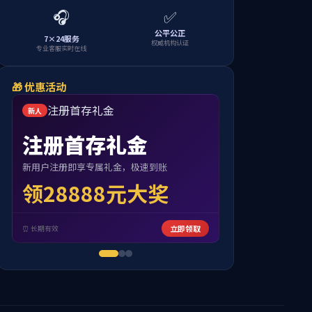
的位置：
首页
集团新闻
集团要闻
完善激励管理，
5月
培训。集团总部及直
聚焦员工激励体系
度与实操精度。培