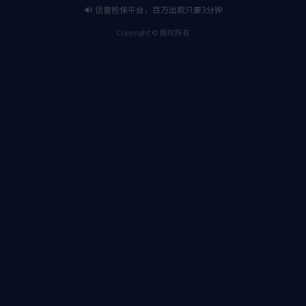
统解读国企员工激励宏观政策与制度
理论与底层逻辑，结合国企经营管理
才赋能等实用实操工具，细致讲解激
、制度执行过程中的合规风险，针对
清工作脉络、补齐能力短板、夯实业
公司将结合企业实际，认真做实激励
，充分释放广大干部职工创新创造活力，
务顺利完成。