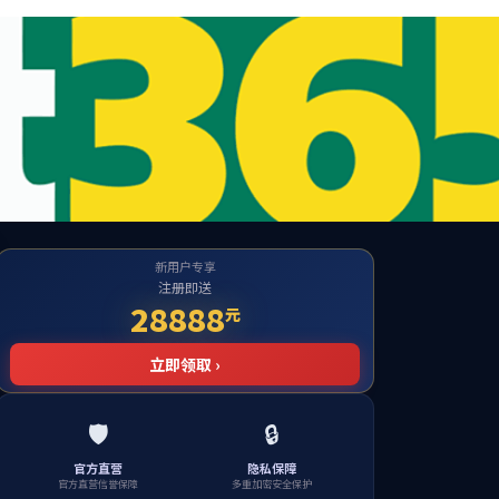
p
人才招聘
工投招采
纪检监察举报
集团网站群
企业文化
资质荣誉
联系我们