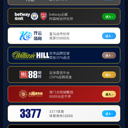
9月24日，连云港市能源集团与金开新能科技公司、蓝天光
伏科技公司在北京签订合作协议。集团公司党委书记、董事长
丁锐，金开新能副总经理邓宜康，蓝天光伏董事长瞿建国出席
并见签。集团公司副总经理陈如军，蓝天光伏高级顾问檀继
明，能源集团等相关人员参加活动。
金开新能科技公司是一家立足于光伏、风电领域的综合清
洁能源服务商，风、光、生物质、储、氢及制造业布局完善，
具有先进的市场化经营机制。蓝天光伏科技公司是我国新能源
领域最专业的系统集成商和整体解决方案服务商之一，在新能
源项目咨询、设计、投资、运营管理等方面拥有独特的技术领