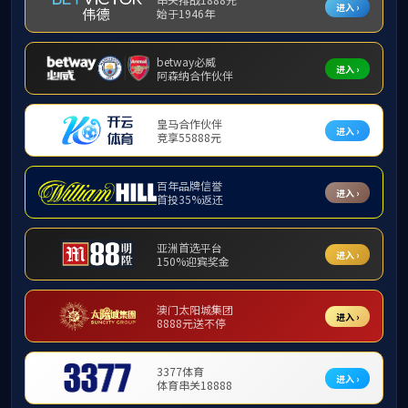
成分和结构分析测试
力学性能测试
耐老化性能测试
纤维及纱线性能测试
特种纸性能测试
电气性能测试
精密加工
理化分析
织物与面料性能测试
热性能测试
特种纸性能测试
您当前的位置：
首页
检测与测试
检测与测试
特种纸性能测试
·主要技术指标
测量范围：
(1-9999)s
分
(1-15)s
、
(15-300)s
、
(300-
9999)s
三档
。
·仪器检测和应用范围
测定纸和纸板的平滑度。