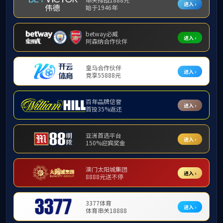
成分和结构分析测试
力学性能测试
耐老化性能测试
纤维及纱线性能测试
特种纸性能测试
电气性能测试
精密加工
理化分析
织物与面料性能测试
热性能测试
纤维及纱线性能测试
您当前的位置：
首页
检测与测试
检测与测试
纤维及纱线性能测试
主要技术指标：
调速范围：
0-1000mm/min
；
测试夹具：
0-20mm
数显式微球夹头
；
返程速度：
0-1000mm/min
任意设置
；
采集频率：
≥2500
次
/
秒
；
测力范围：
10N
；