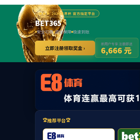
首页
公司概况
公司新闻