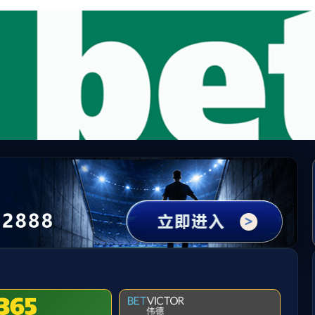
太阳贵宾会集团 · 尊享奢华贵宾体验 | SunCity Grou
设备与应用
工艺与试制
检测与测试