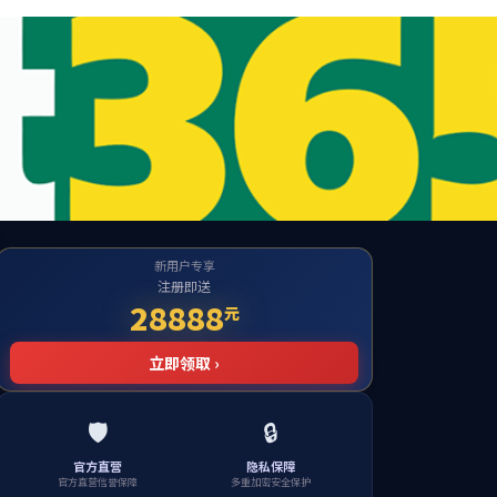
p
企业邮箱
集团网站群
党群纵横
预约服务
联系我们