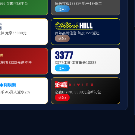
新材料研究院2024年中秋、国庆“双节”廉
发布时间：
2024-09-14
阅读量：
：
庆“双节”将至，为深入贯彻落实二十届
精神，驰而不息纠“四风”树新风，营
全体
党员干部和
管理
人员要时刻绷紧纪
、守住底线，带头做到
“十个严禁”：
接受管理和服务对象宴请、出入私人会