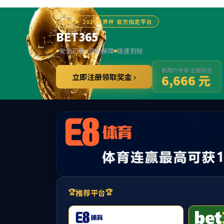
首页
公司概况
公司新闻