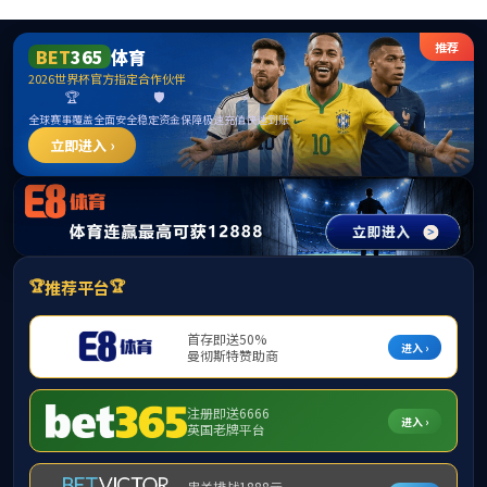
太阳贵宾会集团 · 尊享奢华贵宾体验 |
SunCity Group
集团网站群
企业邮箱