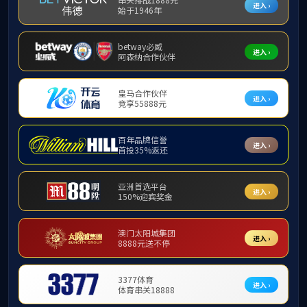
您当前的位置：
首页
党群纵横
党群纵横
党建强基固本，为业务发展注入红
色动能
发布时间：
2026-06-10
阅读量：
连云港市融资担保集团有限公司自成立以来，始终坚持
党建引领发展的核心定位，持续深化党建与业务深度融合，
稳步推进党组织优化组建、组织体系重塑、党员队伍整合等
重点工作，为集团稳健运营、深耕普惠金融、赋能地方实体
经济发展筑牢了坚实的红色根基。
全面统筹，夯实组织建设根基。担保集团将党支部组