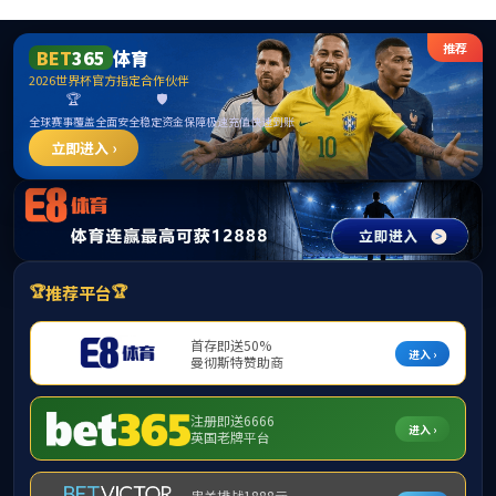
太阳贵宾会集团 · 尊享奢华贵宾体验 |
SunCity Group
集团网站群
企业邮箱