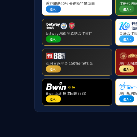
根据省、市及工投集团关
组织开展安全生产应急实战
6月15日上午，集团召
展综合性应急演练。本次演
景，完整模拟各类突发事件