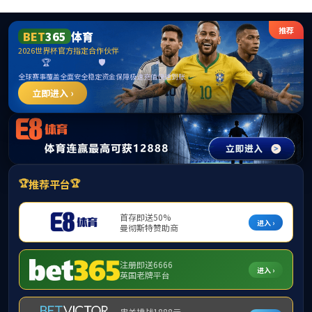
太阳贵宾会集团 · 尊享奢华贵宾体验 |
SunCity Group
集团网站群
企业邮箱