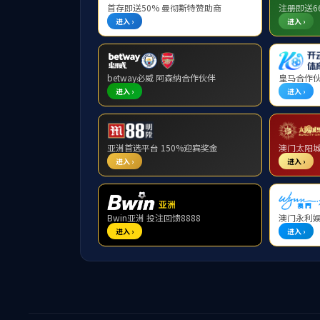
为切实抓好
“五一
织开展节前全方位、拉
节日安全生产屏障。
本次检查覆盖青口
维站及辖区各变电所、
工器具管理、现场用电