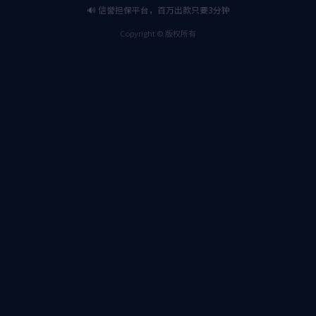
和管理薄弱问题。
查梳理出设备老化破损、线路引线脱落
拉乱接、消防器材配备不足、变电所杂
 项。
题，公司坚持问题导向，建立隐患整改
行清单化管理、销号式整改。各基层单
时完成设备检修更换、线路隐患治理、
安全工器具送检贴标等工作。目前，全
号，整改完成率 100%。严格落实节
底线，全力保障电网安全稳定可靠运行