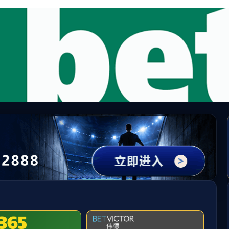
太阳贵宾会集团 · 尊享奢华贵宾体验 | SunCity Grou
企业新闻
资讯中心