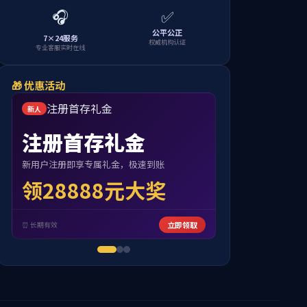
您当前的位置：
首页
安全生产
安全生产
管理责任，近日，公司组
全隐患，以严实举措筑牢
工程运维中心三峡光伏运
聚焦配网设备运行、安全
等关键环节，深入细致排