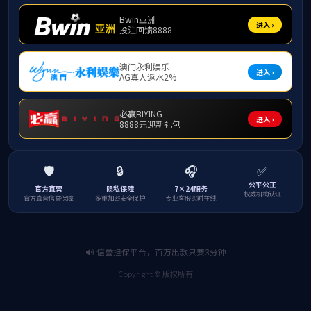
功承接三峡青口盐场
450MW渔光互补“光伏复合”项目、华润
电力青口盐场225MW渔光互补产业融合示范项目和
中电
灌西
盐场
300MW渔光互补项目等重点工程施工任务；依托新能源
工程标准化设计方案，为集团下属国际医药创新产业园、美
多利产业园等园区落地分布式光伏项目，盘活闲置屋顶、土
地资源3.6万平方米，年发电量达490万度。同时，把握线路
迁改机遇，完成青口、灌西等变电站开关柜改造，提升区域
供电安全水平；优先对工业园区重载线路实施数字化改造，
建立线路数字化台账，结合现场勘察与设备参数核验，将改
造周期缩短20%，实现工程建设安全与效益双提升。