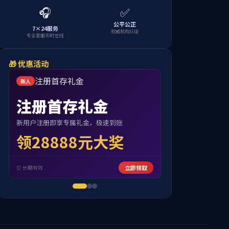
前的位置：
首页
“基础管理规范年”活动专栏
工作动态
2026-06-04
2026-06-03
2026-06-01
2026-05-28
2026-05-26
2026-05-26
2026-05-26
2026-05-18
2026-05-14
2026-05-09
2026-05-09
尾页