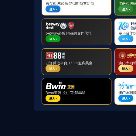
“基础管理规
工作动态
范年”活动专
栏
能源集团夯实
青口投资公司
工作动态
金桥供应链公
灌西公司“五
金桥制盐公司
房地产公司规
金融板块以合
金航公司“三化
金桥制盐公司
台北公司“六
徐圩公司“六