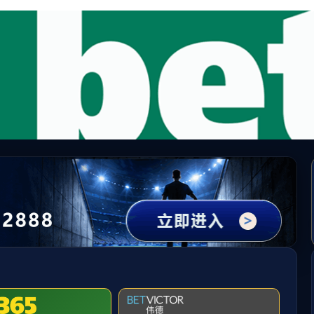
太阳贵宾会集团 · 尊享奢华贵宾体验 | SunCity Grou
首页
集团概况
集团新闻
资讯中心
党群纵横